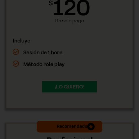
120
$
Un solo pago
Incluye
Sesión de 1 hora
Método role play
¡LO QUIERO!
Recomendado